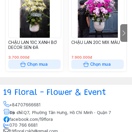
CHẬU LAN 10C XANH BƠ
CHẬU LAN 20C MIX MÀU
DECOR SEN ĐÁ
3.700.000đ
7.900.000đ
Chọn mua
Chọn mua
19 Floral - Flower & Event
+84707666681
Địa chỉ
:
Q7, Phường Tân Hưng, Hồ Chí Minh - Quận 7
facebook.com/19flora
070 766 6681
19floral.cskh@gmail.com