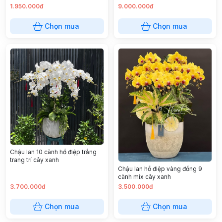
xanh , chậu khảm trai cao cấp
1.950.000đ
9.000.000đ
Chọn mua
Chọn mua
Chậu lan 10 cành hồ điệp trắng
trang trí cây xanh
Chậu lan hồ điệp vàng đồng 9
cành mix cây xanh
3.700.000đ
3.500.000đ
Chọn mua
Chọn mua