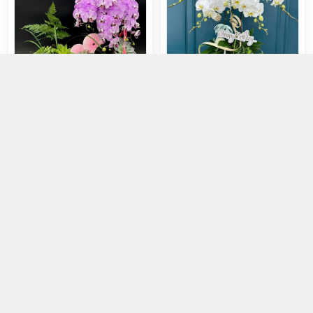
LŨA LAN THIẾT KẾ 4C LAN HỒ
Chậu lan 5 hồ điệp trắng trang trí
ĐIỆP MIX SEN ĐÁ
đơn giản
2.700.000đ
1.850.000đ
Chọn mua
Chọn mua