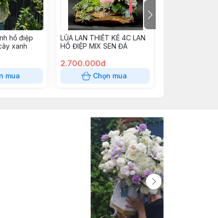
nh hồ điệp
LŨA LAN THIẾT KẾ 4C LAN
Chậu lan 9 hồ 
 cây xanh
HỒ ĐIỆP MIX SEN ĐÁ
trang trí đơn gi
2.700.000đ
3.350.000đ
n mua
Chọn mua
Chọn