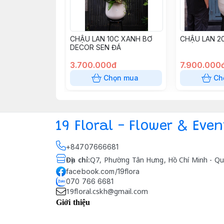
CHẬU LAN 10C XANH BƠ
CHẬU LAN 2
DECOR SEN ĐÁ
3.700.000đ
7.900.000
Chọn mua
Ch
19 Floral - Flower & Even
+84707666681
Địa chỉ
:
Q7, Phường Tân Hưng, Hồ Chí Minh - Qu
facebook.com/19flora
070 766 6681
19floral.cskh@gmail.com
Giới thiệu