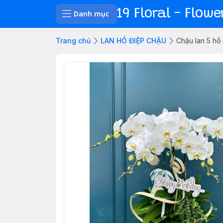
19 Floral - Flow
Danh mục
Trang chủ
LAN HỒ ĐIỆP CHẬU
Chậu lan 5 hồ 