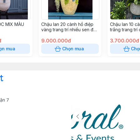
0C MIX MÀU
Chậu lan 20 cành hồ điệp
Chậu lan 10 cà
vàng trang trí nhiều sen đá
trắng trang trí
và cây xanh , chậu khảm
đ
trai cao cấp
9.000.000đ
3.700.000đ
ọn mua
Chọn mua
Chọ
t
ận 7