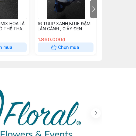
 MIX HOA LÁ
16 TULIP XANH BLUE ĐẬM -
10 CÀNH TULIP
Ó THỂ THAY
LẬN CÁNH , GIẤY ĐEN
LAN
LÁ)
1.860.000đ
1.100.000đ
n mua
Chọn mua
Chọn