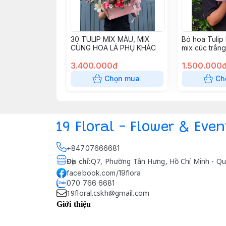
30 TULIP MIX MÀU, MIX
Bó hoa Tulip D
CÙNG HOA LÁ PHỤ KHÁC
mix cúc trắng
3.400.000đ
1.500.000
Chọn mua
Ch
19 Floral - Flower & Even
+84707666681
Địa chỉ
:
Q7, Phường Tân Hưng, Hồ Chí Minh - Qu
facebook.com/19flora
070 766 6681
19floral.cskh@gmail.com
Giới thiệu