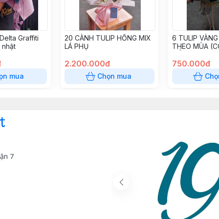
elta Graffiti
20 CÀNH TULIP HỒNG MIX
6 TULIP VÀNG
 nhật
LÁ PHỤ
THEO MÙA (C
ĐỔI TÙY MÙA 
đ
2.200.000đ
750.000đ
ọn mua
Chọn mua
Chọ
t
ận 7