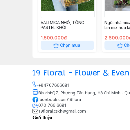
VALI MICA NHỎ, TÔNG
Ngôi nhà mica
PASTEL KHÓI
lan mix hoa l
trắng hồng pa
1.500.000đ
2.600.000
Chọn mua
Ch
19 Floral - Flower & Even
+84707666681
Địa chỉ
:
Q7, Phường Tân Hưng, Hồ Chí Minh - Qu
facebook.com/19flora
070 766 6681
19floral.cskh@gmail.com
Giới thiệu