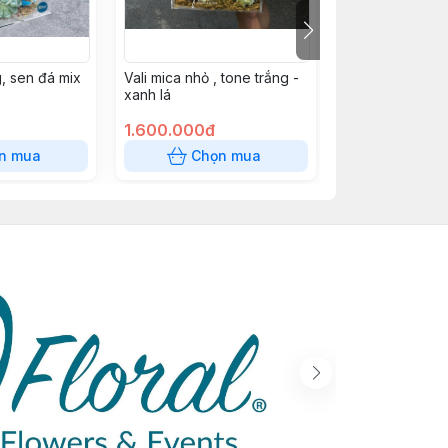
, sen đá mix
Vali mica nhỏ , tone trắng -
Vali mica nhỏ ,t
xanh lá
xanh blue
1.600.000đ
1.500.000đ
n mua
Chọn mua
Chọn