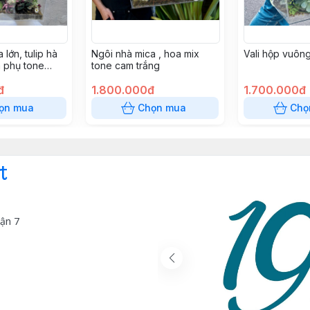
 lớn, tulip hà
Ngôi nhà mica , hoa mix
Vali hộp vuông
á phụ tone
tone cam trắng
stel
đ
1.800.000đ
1.700.000đ
ọn mua
Chọn mua
Chọ
t
ận 7