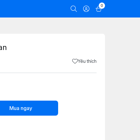
0
lan
Yêu thích
Mua ngay