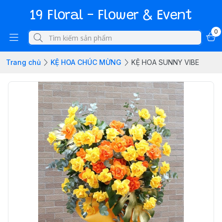
19 Floral - Flower & Event
0
Trang chủ
KỆ HOA CHÚC MỪNG
KỆ HOA SUNNY VIBE