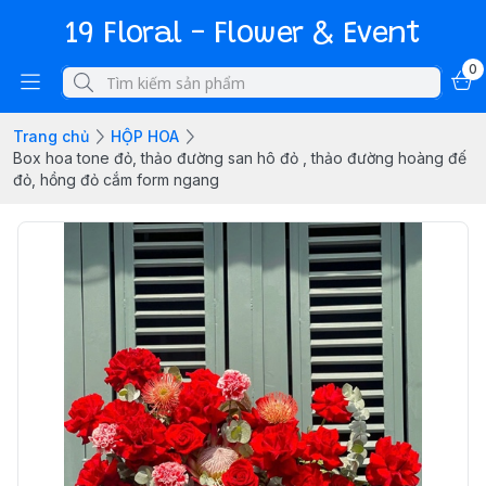
19 Floral - Flower & Event
0
Trang chủ
HỘP HOA
Box hoa tone đỏ, thảo đường san hô đỏ , thảo đường hoàng đế
đỏ, hồng đỏ cắm form ngang