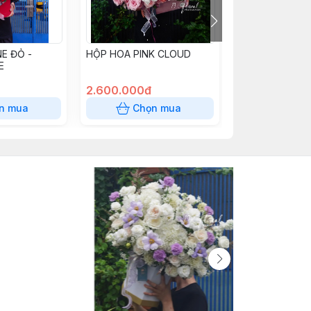
E ĐỎ -
HỘP HOA PINK CLOUD
HỘP HOA TON
E
CAM , CTC HỒ
2.600.000đ
2.200.000đ
n mua
Chọn mua
Chọn