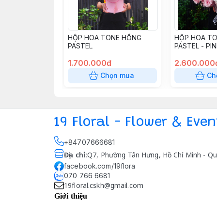
HỘP HOA TONE HỒNG
HỘP HOA T
PASTEL
PASTEL - PI
1.700.000đ
2.600.000
Chọn mua
Ch
19 Floral - Flower & Even
+84707666681
Địa chỉ
:
Q7, Phường Tân Hưng, Hồ Chí Minh - Qu
facebook.com/19flora
070 766 6681
19floral.cskh@gmail.com
Giới thiệu