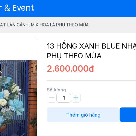
er & Event
ẠT LẬN CÁNH, MIX HOA LÁ PHỤ THEO MÙA
13 HỒNG XANH BLUE NHẠ
PHỤ THEO MÙA
2.600.000đ
Số lượng
Thêm giỏ hàng