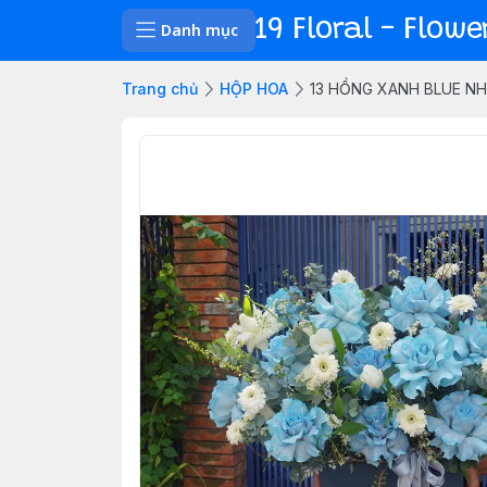
19 Floral - Flow
Danh mục
Trang chủ
HỘP HOA
13 HỒNG XANH BLUE NH