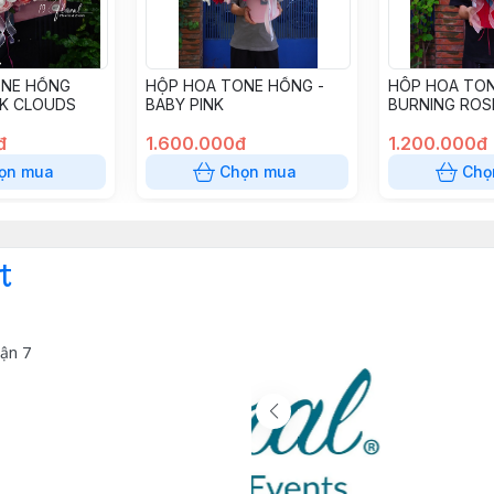
ONE HỒNG
HỘP HOA TONE HỒNG -
HÔP HOA TON
NK CLOUDS
BABY PINK
BURNING ROS
đ
1.600.000đ
1.200.000đ
ọn mua
Chọn mua
Chọ
t
ận 7