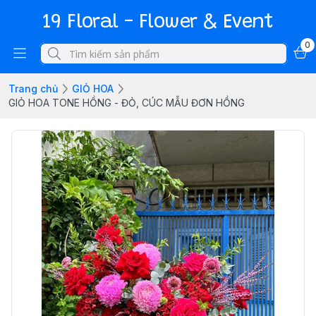
19 Floral - Flower & Event
0
Trang chủ
GIỎ HOA
GIỎ HOA TONE HỒNG - ĐỎ, CÚC MẪU ĐƠN HỒNG