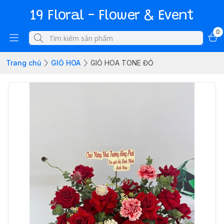
19 Floral - Flower & Event
0
Trang chủ
GIỎ HOA
GIỎ HOA TONE ĐỎ