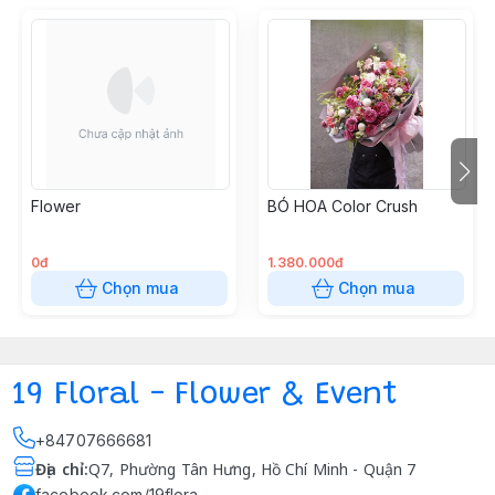
Flower
BÓ HOA Color Crush
0đ
1.380.000đ
Chọn mua
Chọn mua
19 Floral - Flower & Event
+84707666681
Địa chỉ
:
Q7, Phường Tân Hưng, Hồ Chí Minh - Quận 7
facebook.com/19flora