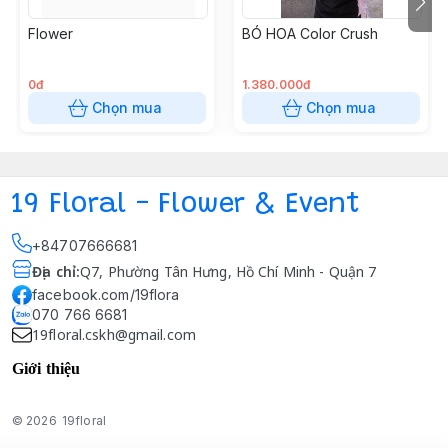
Flower
BÓ HOA Color Crush
0đ
1.380.000đ
Chọn mua
Chọn mua
19 Floral - Flower & Event
+84707666681
Địa chỉ
:
Q7, Phường Tân Hưng, Hồ Chí Minh - Quận 7
facebook.com/19flora
070 766 6681
19floral.cskh@gmail.com
Giới thiệu
© 2026
19floral