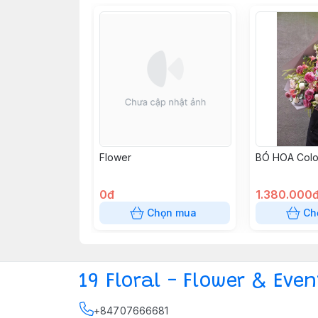
Flower
BÓ HOA Colo
0đ
1.380.000
Chọn mua
Ch
19 Floral - Flower & Even
+84707666681