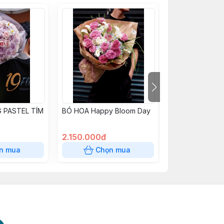
 PASTEL TÍM
BÓ HOA Happy Bloom Day
BÓ HOA TỐT N
CÚC BIG SIZE
2.150.000đ
1.650.000đ
n mua
Chọn mua
Chọn