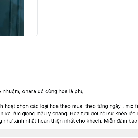
ip nhuộm, ohara đỏ cùng hoa lá phụ
inh hoạt chọn các loại hoa theo mùa, theo từng ngày , mix 
 ko làm giống mẫu y chang. Hoa tươi đòi hỏi sự khéo léo li
g như xinh nhất hoàn thiện nhất cho khách. Miễn đảm bả