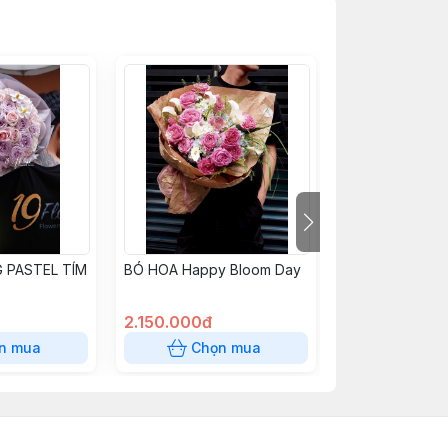
 PASTEL TÍM
BÓ HOA Happy Bloom Day
BÓ HOA TỐT N
CÚC BIG SIZE
2.150.000đ
1.650.000đ
n mua
Chọn mua
Chọn