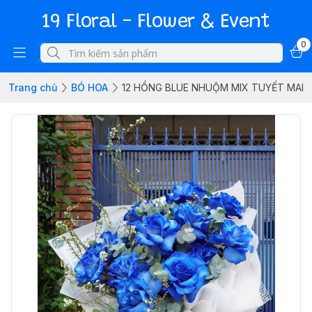
19 Floral - Flower & Event
0
Trang chủ
BÓ HOA
12 HỒNG BLUE NHUỘM MIX TUYẾT MAI