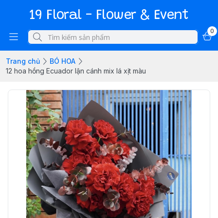
19 Floral - Flower & Event
0
Trang chủ
BÓ HOA
12 hoa hồng Ecuador lận cánh mix lá xịt màu